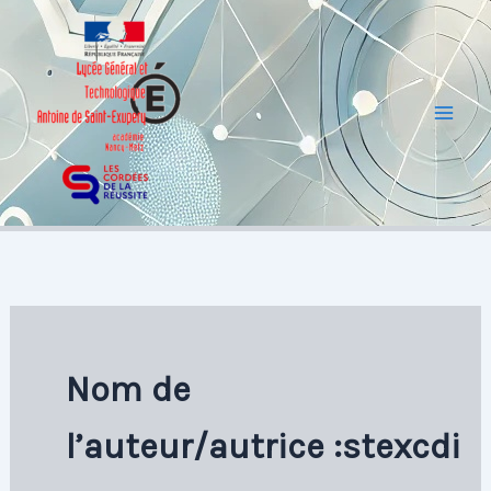
Aller
au
contenu
Mai
Men
Nom de
l’auteur/autrice :stexcdi