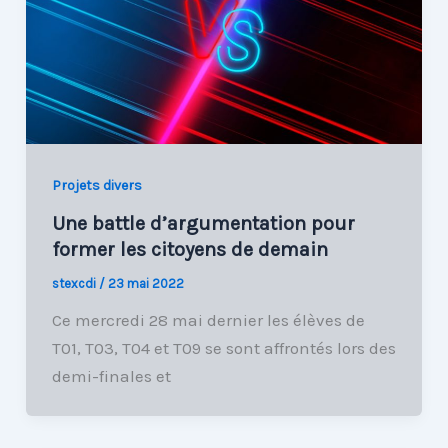
Projets divers
Une battle d’argumentation pour
former les citoyens de demain
stexcdi
/
23 mai 2022
Ce mercredi 28 mai dernier les élèves de
T01, T03, T04 et T09 se sont affrontés lors des
demi-finales et